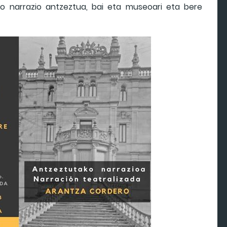
ko narrazio antzeztua, bai eta museoari eta bere