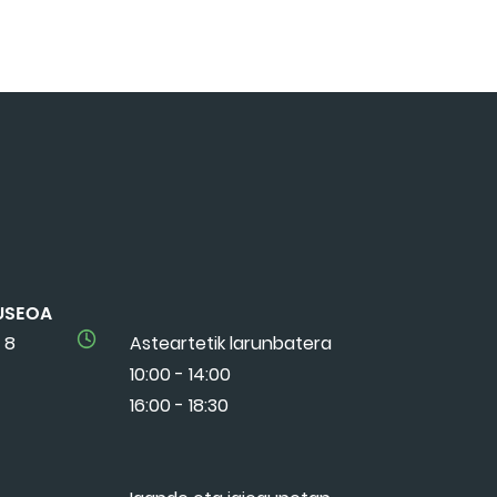
USEOA
 8
Asteartetik larunbatera
10:00 - 14:00
16:00 - 18:30