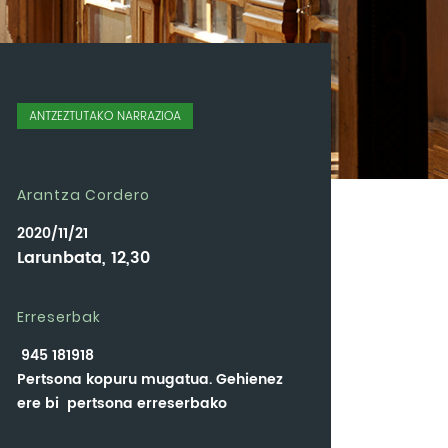
ANTZEZTUTAKO NARRAZIOA
Arantza Cordero
2020/11/21
Larunbata, 12,30
Erreserbak
945 181918
Pertsona kopuru mugatua. Gehienez
ere bi pertsona erreserbako