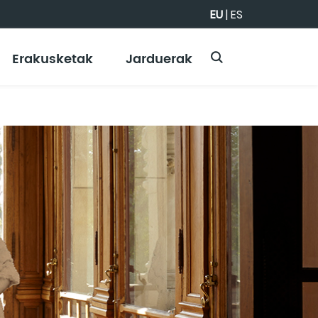
EU
|
ES
Erakusketak
Jarduerak