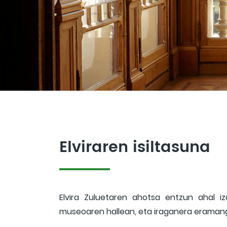
Elviraren isiltasuna
Elvira Zuluetaren ahotsa entzun ahal i
museoaren hallean, eta iraganera eramang