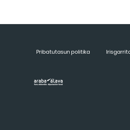
Pribatutasun politika
Irisgarri