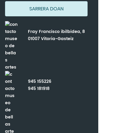
SARRERA DOAN
Fray Francisco ibilbidea, 8
01007 Vitoria-Gasteiz
945 155226
945 181918