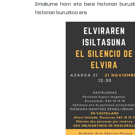
Emakume horri eta bere historiari buruz
historiari buruzkoa ere.