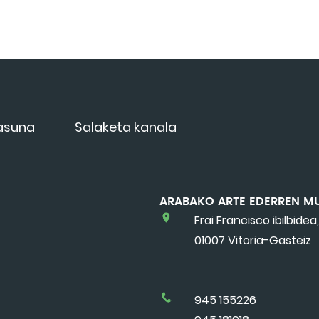
tasuna
Salaketa kanala
ARABAKO ARTE EDERREN M
Frai Francisco ibilbidea,
01007 Vitoria-Gasteiz
945 155226