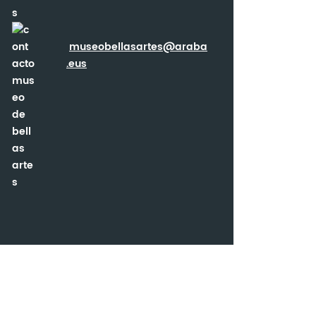
museobellasartes@araba
.eus