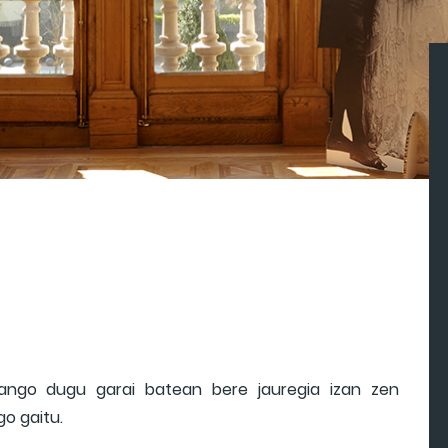
zango dugu garai batean bere jauregia izan zen
o gaitu.