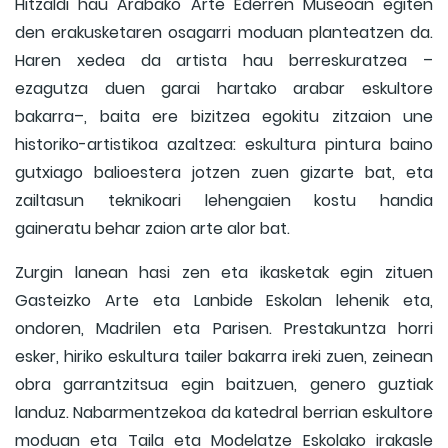
Hitzaldi hau Arabako Arte Ederren Museoan egiten
den erakusketaren osagarri moduan planteatzen da.
Haren xedea da artista hau berreskuratzea –
ezagutza duen garai hartako arabar eskultore
bakarra–, baita ere bizitzea egokitu zitzaion une
historiko-artistikoa azaltzea: eskultura pintura baino
gutxiago balioestera jotzen zuen gizarte bat, eta
zailtasun teknikoari lehengaien kostu handia
gaineratu behar zaion arte alor bat.
Zurgin lanean hasi zen eta ikasketak egin zituen
Gasteizko Arte eta Lanbide Eskolan lehenik eta,
ondoren, Madrilen eta Parisen. Prestakuntza horri
esker, hiriko eskultura tailer bakarra ireki zuen, zeinean
obra garrantzitsua egin baitzuen, genero guztiak
landuz. Nabarmentzekoa da katedral berrian eskultore
moduan eta Taila eta Modelatze Eskolako irakasle