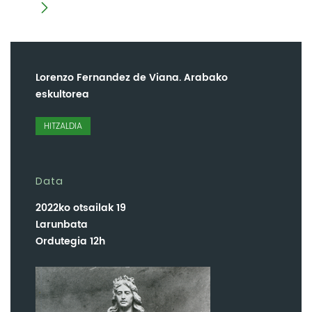
Lorenzo Fernandez de Viana. Arabako
eskultorea
HITZALDIA
Data
2022ko otsailak 19
Larunbata
Ordutegia 12h