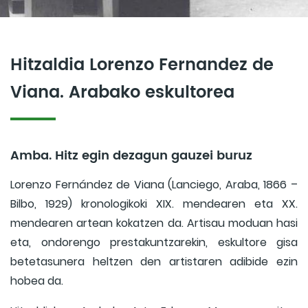
Hitzaldia Lorenzo Fernandez de
Viana. Arabako eskultorea
Amba. Hitz egin dezagun gauzei buruz
Lorenzo Fernández de Viana (Lanciego, Araba, 1866 –
Bilbo, 1929) kronologikoki XIX. mendearen eta XX.
mendearen artean kokatzen da. Artisau moduan hasi
eta, ondorengo prestakuntzarekin, eskultore gisa
betetasunera heltzen den artistaren adibide ezin
hobea da.