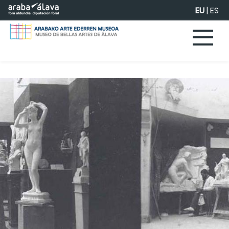
Eduki nagusira joan
EU
|
ES