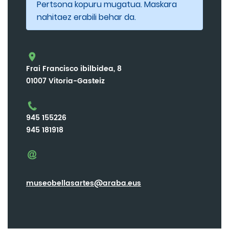
Pertsona kopuru mugatua. Maskara
nahitaez erabili behar da.
Frai Francisco ibilbidea, 8
01007 Vitoria-Gasteiz
945 155226
945 181918
museobellasartes@araba.eus