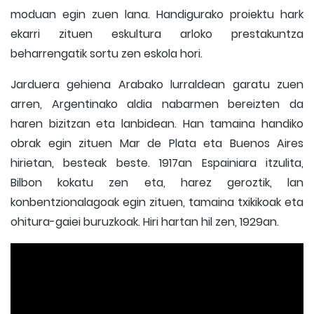
moduan egin zuen lana. Handigurako proiektu hark
ekarri zituen eskultura arloko prestakuntza
beharrengatik sortu zen eskola hori.
Jarduera gehiena Arabako lurraldean garatu zuen
arren, Argentinako aldia nabarmen bereizten da
haren bizitzan eta lanbidean. Han tamaina handiko
obrak egin zituen Mar de Plata eta Buenos Aires
hirietan, besteak beste. 1917an Espainiara itzulita,
Bilbon kokatu zen eta, harez geroztik, lan
konbentzionalagoak egin zituen, tamaina txikikoak eta
ohitura-gaiei buruzkoak. Hiri hartan hil zen, 1929an.