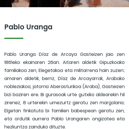
Pablo Uranga
Pablo Uranga Díaz de Arcaya Gasteizen jaio zen
1861eko ekainaren 26an. Aitaren aldetik Gipuzkoako
familiakoa zen, Elegetakoa eta militarrena hain zuzen;
amaren aldetik, berriz, Díaz de Arcayarrak, Arabako
nobleziakoa, jatorria Aberasturikoa (Araba), Gasteizen
bizi baziren ere. Bi gurasoak urte gutxiko aldearekin hil
zirenez, 8 urterekin umezurtz geratu zen margolaria;
Elgetan finkatuta bi familien babespean geratu zen,
eta ordutik aurrera Pablo Urangaren ongizatea eta
hezkuntza zainduko dituzte.