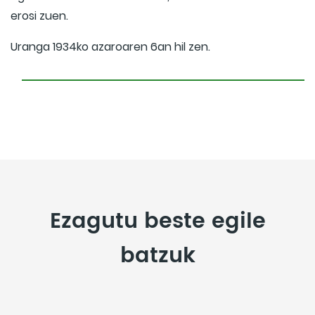
erosi zuen.
Uranga 1934ko azaroaren 6an hil zen.
Ezagutu beste egile
batzuk