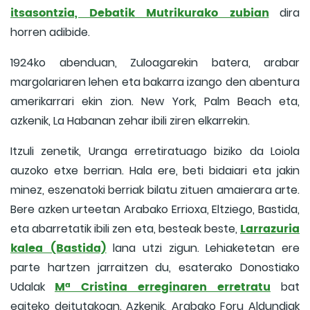
itsasontzia, Debatik Mutrikurako zubian
dira
horren adibide.
1924ko abenduan, Zuloagarekin batera, arabar
margolariaren lehen eta bakarra izango den abentura
amerikarrari ekin zion. New York, Palm Beach eta,
azkenik, La Habanan zehar ibili ziren elkarrekin.
Itzuli zenetik, Uranga erretiratuago biziko da Loiola
auzoko etxe berrian. Hala ere, beti bidaiari eta jakin
minez, eszenatoki berriak bilatu zituen amaierara arte.
Bere azken urteetan Arabako Errioxa, Eltziego, Bastida,
Larrazuria
eta abarretatik ibili zen eta, besteak beste,
kalea (Bastida)
lana utzi zigun. Lehiaketetan ere
parte hartzen jarraitzen du, esaterako Donostiako
Mª Cristina erreginaren erretratu
Udalak
bat
egiteko deitutakoan. Azkenik, Arabako Foru Aldundiak