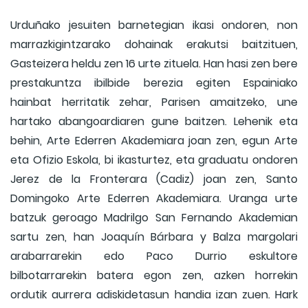
Urduñako jesuiten barnetegian ikasi ondoren, non
marrazkigintzarako dohainak erakutsi baitzituen,
Gasteizera heldu zen 16 urte zituela. Han hasi zen bere
prestakuntza ibilbide berezia egiten Espainiako
hainbat herritatik zehar, Parisen amaitzeko, une
hartako abangoardiaren gune baitzen. Lehenik eta
behin, Arte Ederren Akademiara joan zen, egun Arte
eta Ofizio Eskola, bi ikasturtez, eta graduatu ondoren
Jerez de la Fronterara (Cadiz) joan zen, Santo
Domingoko Arte Ederren Akademiara. Uranga urte
batzuk geroago Madrilgo San Fernando Akademian
sartu zen, han Joaquín Bárbara y Balza margolari
arabarrarekin edo Paco Durrio eskultore
bilbotarrarekin batera egon zen, azken horrekin
ordutik aurrera adiskidetasun handia izan zuen. Hark