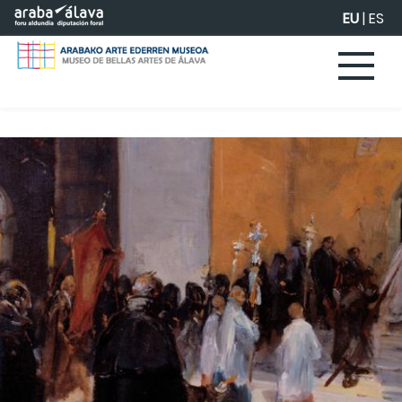
Eduki nagusira joan
EU
|
ES