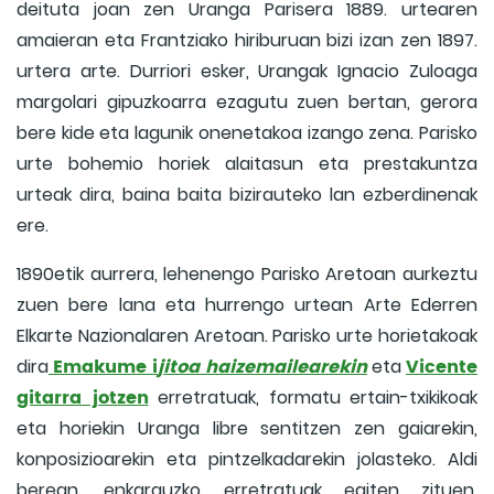
deituta joan zen Uranga Parisera 1889. urtearen
amaieran eta Frantziako hiriburuan bizi izan zen 1897.
urtera arte. Durriori esker, Urangak Ignacio Zuloaga
margolari gipuzkoarra ezagutu zuen bertan, gerora
bere kide eta lagunik onenetakoa izango zena. Parisko
urte bohemio horiek alaitasun eta prestakuntza
urteak dira, baina baita bizirauteko lan ezberdinenak
ere.
1890etik aurrera, lehenengo Parisko Aretoan aurkeztu
zuen bere lana eta hurrengo urtean Arte Ederren
Elkarte Nazionalaren Aretoan. Parisko urte horietakoak
Emakume i
jitoa haizemailearekin
Vicente
dira
eta
gitarra jotzen
erretratuak, formatu ertain-txikikoak
eta horiekin Uranga libre sentitzen zen gaiarekin,
konposizioarekin eta pintzelkadarekin jolasteko. Aldi
berean, enkarguzko erretratuak egiten zituen,