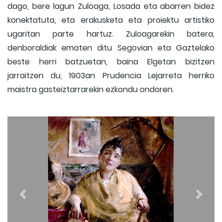
dago, bere lagun Zuloaga, Losada eta abarren bidez
konektatuta, eta erakusketa eta proiektu artistiko
ugaritan parte hartuz. Zuloagarekin batera,
denboraldiak ematen ditu Segovian eta Gaztelako
beste herri batzuetan, baina Elgetan bizitzen
jarraitzen du, 1903an Prudencia Lejarreta herriko
maistra gasteiztarrarekin ezkondu ondoren.
Previous
Next