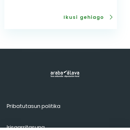
Ikusi gehiago
Pribatutasun politika
Irisgarritasuna