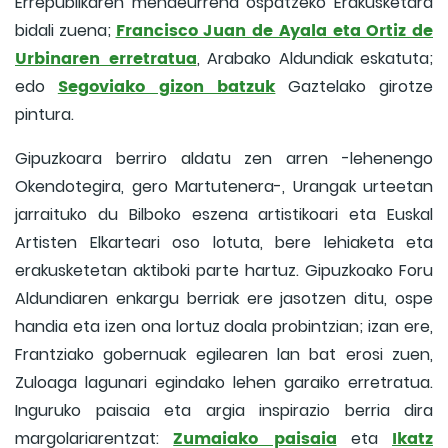
Errepublikaren mendeurrena ospatzeko Erakusketara
Francisco Juan de Ayala eta Ortiz de
bidali zuena;
Urbinaren erretratua
, Arabako Aldundiak eskatuta;
Segoviako gizon batzuk
edo
Gaztelako girotze
pintura.
Gipuzkoara berriro aldatu zen arren -lehenengo
Okendotegira, gero Martutenera-, Urangak urteetan
jarraituko du Bilboko eszena artistikoari eta Euskal
Artisten Elkarteari oso lotuta, bere lehiaketa eta
erakusketetan aktiboki parte hartuz. Gipuzkoako Foru
Aldundiaren enkargu berriak ere jasotzen ditu, ospe
handia eta izen ona lortuz doala probintzian; izan ere,
Frantziako gobernuak egilearen lan bat erosi zuen,
Zuloaga lagunari egindako lehen garaiko erretratua.
Inguruko paisaia eta argia inspirazio berria dira
Zumaiako paisaia
Ikatz
margolariarentzat:
eta