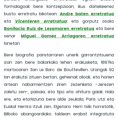
formalagoak bere kontzepzioan, ikus daitekeenez
Andre baten erretratua
busto erretratu bikotean:
Vicenteren erretratua
eta
; eta gorputz osoko
Bonifacia Ruiz de Lezamaren erretratua
eta bere
Miguel Gomez Arriagaren erretratua
senar
lanetan.
Bere biografia paristarraren unerik garrantzitsuena
izan zen bere bakarkako lehen erakusketa, 1897ko
martxoaren 3an Le Barc de Bouttevillen. Urangak 92
lan erakutsi zituen bertan, gehienak olioak, eta horien
artean nabarmentzen ziren zezenketa -Jerezen
zaletu zen-, paisaia, eta tipo eta ohitura gaiak. Hala
ere, eta etorkizuna bere alde zeukala, Paris utzi eta
Euskal Herrira itzuli zen, Elgetara. Herri txiki horretatik,
Bilboko abangoardiako taldean erabat integratuta