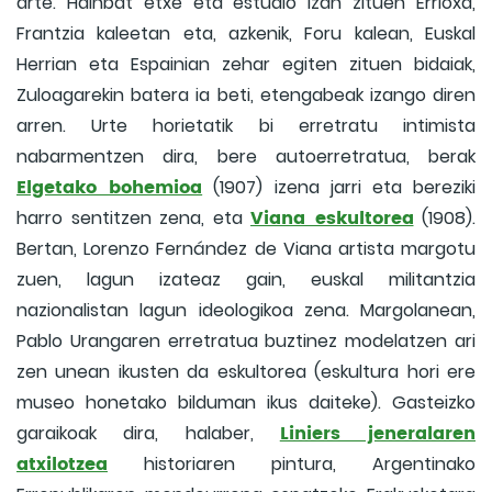
arte. Hainbat etxe eta estudio izan zituen Errioxa,
Frantzia kaleetan eta, azkenik, Foru kalean, Euskal
Herrian eta Espainian zehar egiten zituen bidaiak,
Zuloagarekin batera ia beti, etengabeak izango diren
arren. Urte horietatik bi erretratu intimista
nabarmentzen dira, bere autoerretratua, berak
Elgetako bohemioa
(1907) izena jarri eta bereziki
Viana eskultorea
harro sentitzen zena, eta
(1908).
Bertan, Lorenzo Fernández de Viana artista margotu
zuen, lagun izateaz gain, euskal militantzia
nazionalistan lagun ideologikoa zena. Margolanean,
Pablo Urangaren erretratua buztinez modelatzen ari
zen unean ikusten da eskultorea (eskultura hori ere
museo honetako bilduman ikus daiteke). Gasteizko
Liniers jeneralaren
garaikoak dira, halaber,
atxilotzea
historiaren pintura, Argentinako