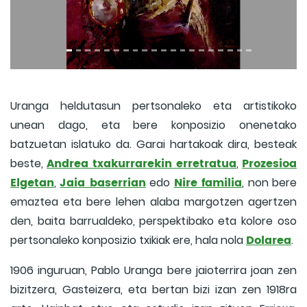
Uranga heldutasun pertsonaleko eta artistikoko
unean dago, eta bere konposizio onenetako
batzuetan islatuko da. Garai hartakoak dira, besteak
Andrea txakurrarekin erretratua
Prozesioa
beste,
,
Elgetan
Jaia baserrian
Nire familia
,
edo
, non bere
emaztea eta bere lehen alaba margotzen agertzen
den, baita barrualdeko, perspektibako eta kolore oso
Dolarea
pertsonaleko konposizio txikiak ere, hala nola
.
1906 inguruan, Pablo Uranga bere jaioterrira joan zen
bizitzera, Gasteizera, eta bertan bizi izan zen 1918ra