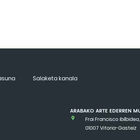
tasuna
Salaketa kanala
ARABAKO ARTE EDERREN M
Frai Francisco ibilbidea,
01007 Vitoria-Gasteiz