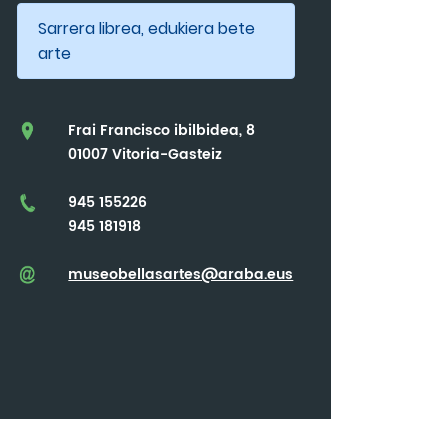
Sarrera librea, edukiera bete
arte
Frai Francisco ibilbidea, 8
01007 Vitoria-Gasteiz
945 155226
945 181918
museobellasartes@araba.eus