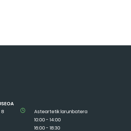
USEOA
 8
Asteartetik larunbatera
10:00 - 14:00
16:00 - 18:30