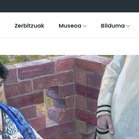
Zerbitzuak
Museoa
Bilduma