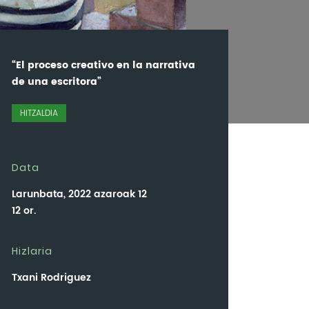
“El proceso creativo en la narrativa
de una escritora”
HITZALDIA
Data
Larunbata, 2022 azaroak 12
12 or.
Hizlaria
Txani Rodriguez