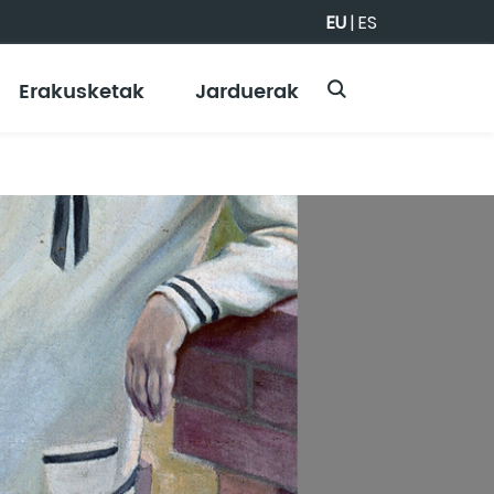
EU
|
ES
Erakusketak
Jarduerak