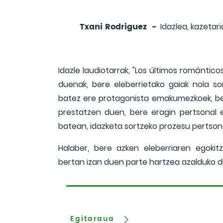
Txani Rodriguez -
Idazlea, kazetaria
Idazle laudiotarrak, "Los últimos románticos
duenak, bere eleberrietako gaiak nola so
batez ere protagonista emakumezkoek, be
prestatzen duen, bere eragin pertsonal et
batean, idazketa sortzeko prozesu pertson
Halaber, bere azken eleberriaren egoki
bertan izan duen parte hartzea azalduko d
Egitaraua