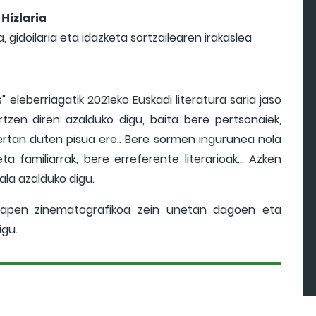
Hizlaria
, gidoilaria eta idazketa sortzailearen irakaslea
" eleberriagatik 2021eko Euskadi literatura saria jaso
rtzen diren azalduko digu, baita bere pertsonaiek,
rtan duten pisua ere.. Bere sormen ingurunea nola
a familiarrak, bere erreferente literarioak… Azken
ala azalduko digu.
tzapen zinematografikoa zein unetan dagoen eta
igu.