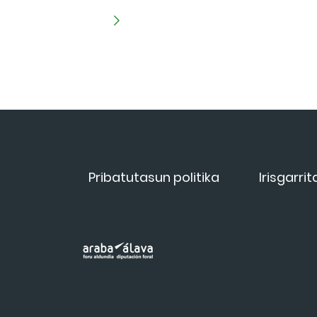
Pribatutasun politika
Irisgarri