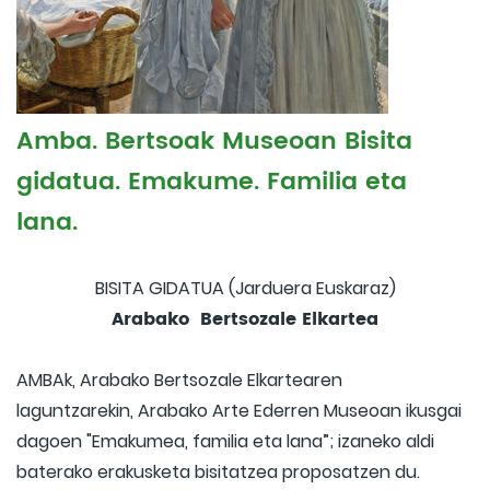
Amba. Bertsoak Museoan Bisita
gidatua. Emakume. Familia eta
lana.
BISITA GIDATUA (Jarduera Euskaraz)
Arabako Bertsozale Elkartea
AMBAk, Arabako Bertsozale Elkartearen
laguntzarekin, Arabako Arte Ederren Museoan ikusgai
dagoen "Emakumea, familia eta lana”; izaneko aldi
baterako erakusketa bisitatzea proposatzen du.