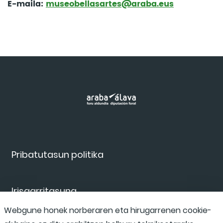
E-maila:
museobellasartes@araba.eus
Pribatutasun politika
Irisgarritasuna
Webgune honek norberaren eta hirugarrenen cookie-