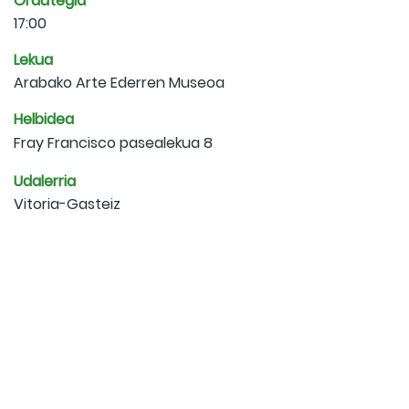
Ordutegia
17:00
Lekua
Arabako Arte Ederren Museoa
Helbidea
Fray Francisco pasealekua 8
Udalerria
Vitoria-Gasteiz