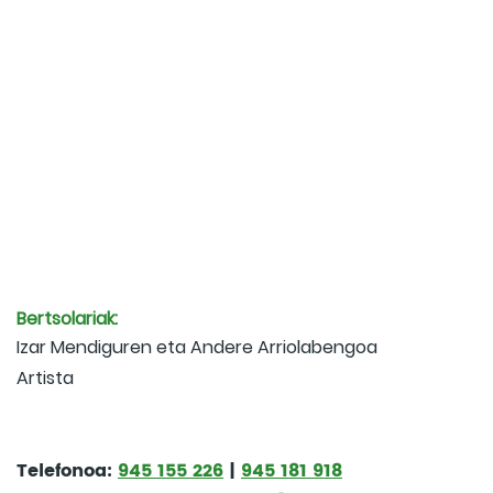
Bertsolariak:
Izar Mendiguren eta Andere Arriolabengoa
Artista
Telefonoa:
945 155 226
|
945 181 918