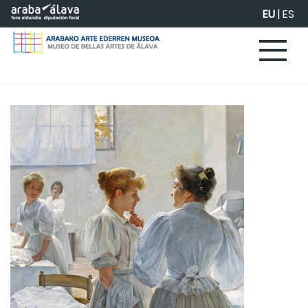
Eduki nagusira joan
EU
|
ES