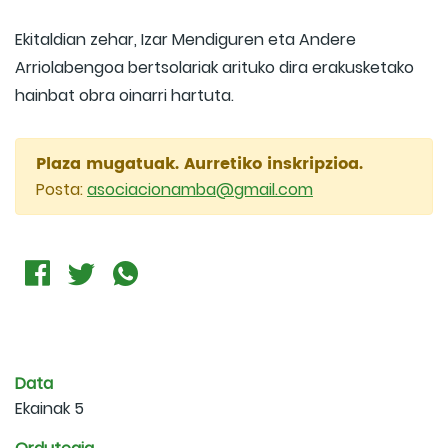
Ekitaldian zehar, Izar Mendiguren eta Andere
Arriolabengoa bertsolariak arituko dira erakusketako
hainbat obra oinarri hartuta.
Plaza mugatuak. Aurretiko inskripzioa.
Posta:
asociacionamba@gmail.com
Data
Ekainak 5