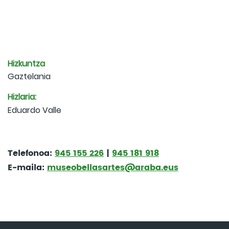
Hizkuntza
Gaztelania
Hizlaria:
Eduardo Valle
Telefonoa:
945 155 226
|
945 181 918
E-maila:
museobellasartes@araba.eus