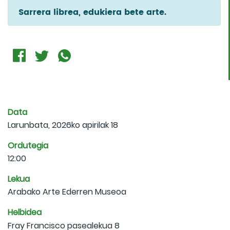
Sarrera librea, edukiera bete arte.
Data
Larunbata, 2026ko apirilak 18
Ordutegia
12:00
Lekua
Arabako Arte Ederren Museoa
Helbidea
Fray Francisco pasealekua 8