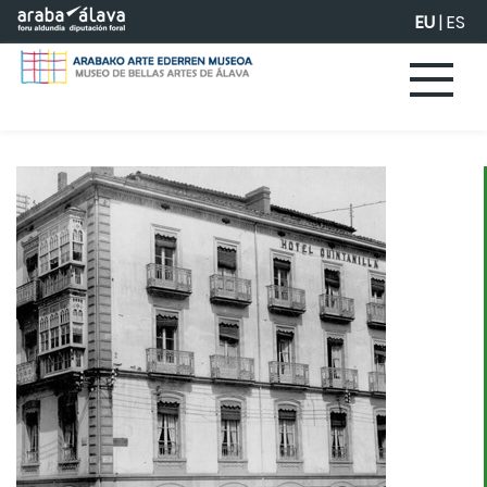
Eduki nagusira joan
EU
|
ES