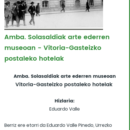
Amba. Solasaldiak arte ederren
museoan - Vitoria-Gasteizko
postaleko hotelak
Amba. Solasaldiak arte ederren museoan
Vitoria-Gasteizko postaleko hotelak
Hizlaria:
Eduardo Valle
Berriz ere etorri da Eduardo Valle Pinedo, Urrezko