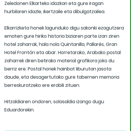
Zeledonen Elkarteko idazkari eta gure iragan
hurbilaren idazle, ikertzaile eta dibulgatzailea.
Elkarrizketa honek lagunduko digu sakonki ezagutzera
ematen gure hiriko historia biziaren parte izan ziren
hotel zaharrak, hala nola Quintanilla, Pallarés, Gran
Hotel Frontón eta abar. Horretarako, Arabako postal
zaharrek diren betirako material grafikora joko du
berriz ere. Postal horiek hainbat liburutan jasota
daude, eta desagertutako gure tabernen memoria
berreskuratzeko ere erabili zituen.
Hitzaldiaren ondoren, solasaldia izango dugu
Eduardorekin.