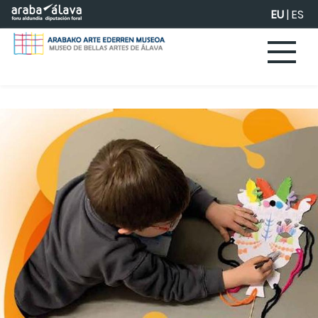
Eduki nagusira joan
EU
|
ES