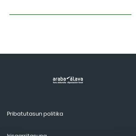
Pribatutasun politika
Irisgarritasuna