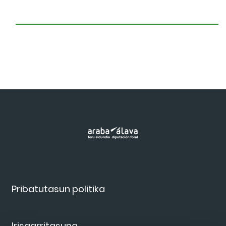
Pribatutasun politika
Irisgarritasuna