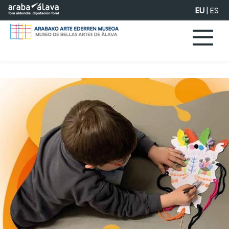
Eduki nagusira joan
EU
|
ES