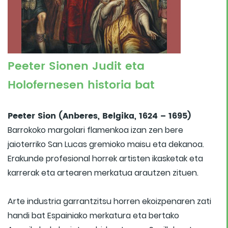
Peeter Sionen Judit eta
Holofernesen historia bat
Peeter Sion (Anberes, Belgika, 1624 – 1695)
Barrokoko margolari flamenkoa izan zen bere
jaioterriko San Lucas gremioko maisu eta dekanoa.
Erakunde profesional horrek artisten ikasketak eta
karrerak eta artearen merkatua arautzen zituen.
Arte industria garrantzitsu horren ekoizpenaren zati
handi bat Espainiako merkatura eta bertako