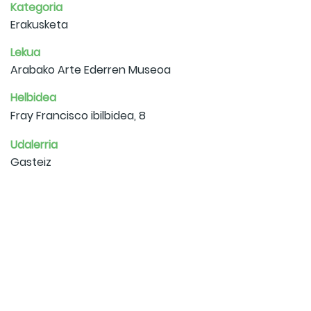
Kategoria
Erakusketa
Lekua
Arabako Arte Ederren Museoa
Helbidea
Fray Francisco ibilbidea, 8
Udalerria
Gasteiz