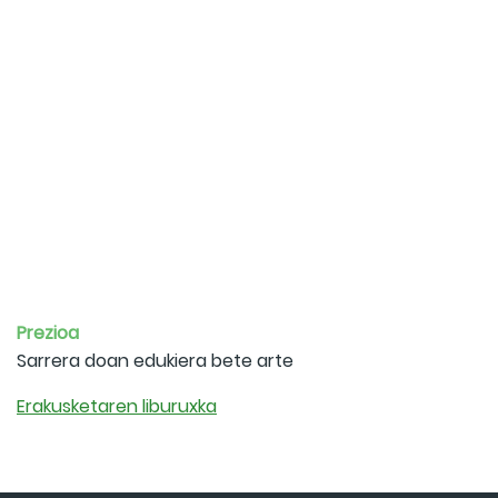
Prezioa
Sarrera doan edukiera bete arte
Erakusketaren liburuxka