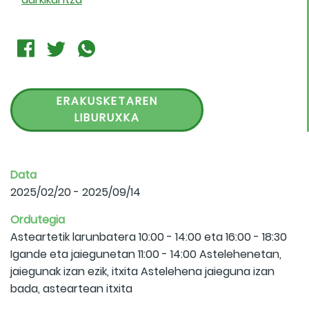
ERAKUSKETAREN
LIBURUXKA
Data
2025/02/20 - 2025/09/14
Ordutegia
Asteartetik larunbatera 10:00 - 14:00 eta 16:00 - 18:30
Igande eta jaiegunetan 11:00 - 14:00 Astelehenetan,
jaiegunak izan ezik, itxita Astelehena jaieguna izan
bada, asteartean itxita