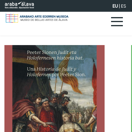
Eduki nagusira joan
EU
|
ES