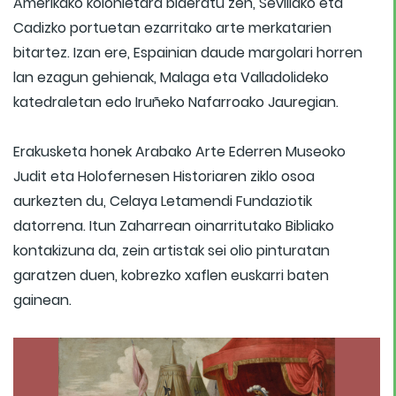
Amerikako kolonietara bideratu zen, Sevillako eta
Cadizko portuetan ezarritako arte merkatarien
bitartez. Izan ere, Espainian daude margolari horren
lan ezagun gehienak, Malaga eta Valladolideko
katedraletan edo Iruñeko Nafarroako Jauregian.
Erakusketa honek Arabako Arte Ederren Museoko
Judit eta Holofernesen Historiaren ziklo osoa
aurkezten du, Celaya Letamendi Fundaziotik
datorrena. Itun Zaharrean oinarritutako Bibliako
kontakizuna da, zein artistak sei olio pinturatan
garatzen duen, kobrezko xaflen euskarri baten
gainean.