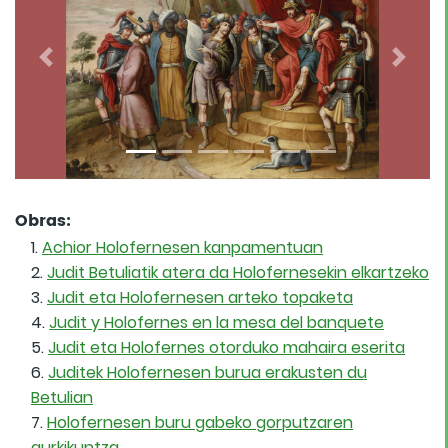
Previous
Next
Obras:
Achior Holofernesen kanpamentuan
Judit Betuliatik atera da Holofernesekin elkartzeko
Judit eta Holofernesen arteko topaketa
Judit y Holofernes en la mesa del banquete
Judit eta Holofernes otorduko mahaira eserita
Juditek Holofernesen burua erakusten du
Betulian
Holofernesen buru gabeko gorputzaren
aurkikuntza