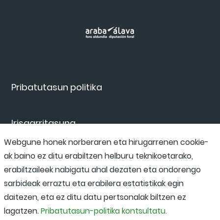
Pribatutasun politika
Irisgarritasuna
Webgune honek norberaren eta hirugarrenen cookie-
ak baino ez ditu erabiltzen helburu teknikoetarako,
Salaketa kanala
erabiltzaileek nabigatu ahal dezaten eta ondorengo
sarbideak erraztu eta erabilera estatistikak egin
daitezen, eta ez ditu datu pertsonalak biltzen ez
lagatzen.
Pribatutasun-politika kontsultatu.