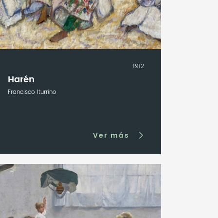
1912
Harén
Francisco Iturrino
Ver más