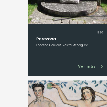
1936
Perezosa
Federico Coullaut-Valera Mendigutía
Ver más