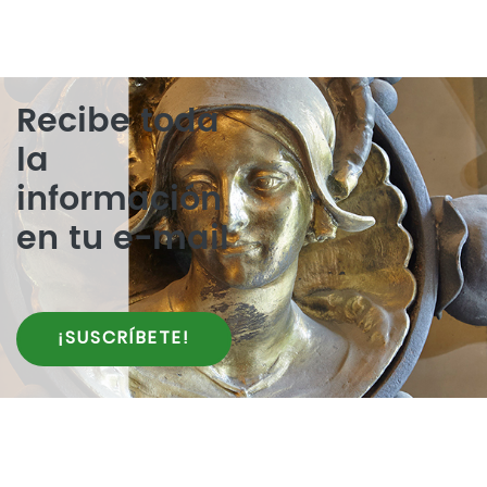
Recibe toda
la
información
en tu e-mail
¡SUSCRÍBETE!