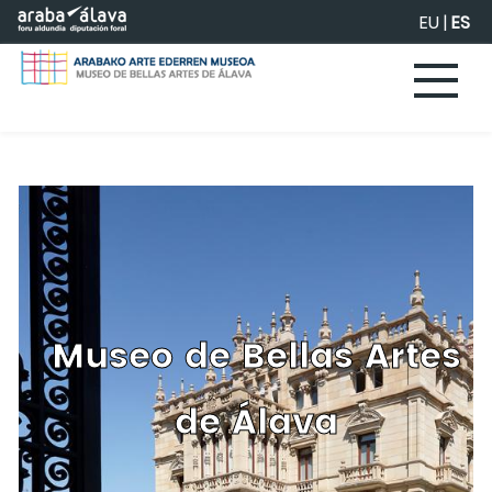
Saltar al contenido principal
EU
|
ES
Museo de Bellas Artes
de Álava