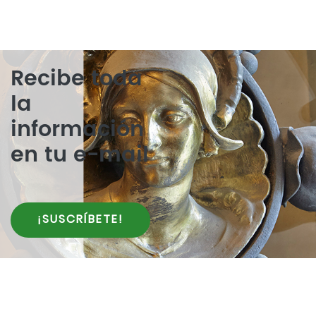
Recibe toda
la
información
en tu e-mail
¡SUSCRÍBETE!