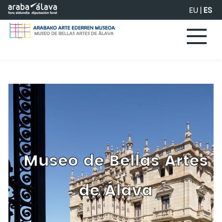
Saltar al contenido principal
EU
|
ES
Museo de Bellas Artes
de Álava