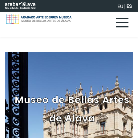
Saltar al contenido principal
EU
|
ES
Museo de Bellas Artes
de Álava