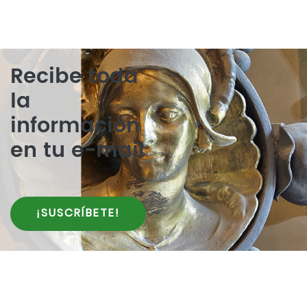
Recibe toda
la
información
en tu e-mail
¡SUSCRÍBETE!