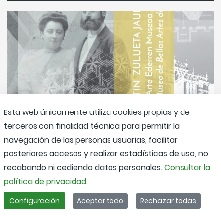
Esta web únicamente utiliza cookies propias y de
terceros con finalidad técnica para permitir la
navegación de las personas usuarias, facilitar
posteriores accesos y realizar estadísticas de uso, no
recabando ni cediendo datos personales.
Consultar la
política de privacidad.
21/06/2016 - 15/01/2017
El palacio Augustin Zulueta. De
Configuración
Aceptar todo
Rechazar todas
residencia familiar a Museo de Bellas