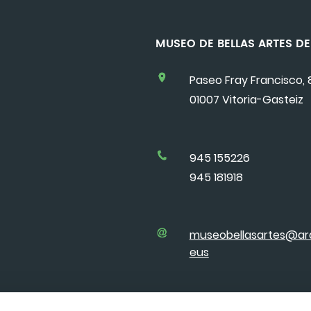
MUSEO DE BELLAS ARTES 
Paseo Fray Francisco, 
01007 Vitoria-Gasteiz
945 155226
945 181918
museobellasartes@ar
eus