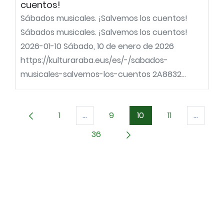
cuentos!
Sábados musicales. ¡Salvemos los cuentos!
Sábados musicales. ¡Salvemos los cuentos!
2026-01-10 Sábado, 10 de enero de 2026
https://kulturaraba.eus/es/-/sabados-
musicales-salvemos-los-cuentos 2A8832...
1
...
9
10
11
...
Página
Páginas intermedias Use TAB para d
Página
Página
Página
Páginas
36
Página