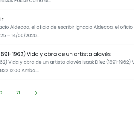
lesias Posse Como el...
ir
acio Aldecoa, el oficio de escribir Ignacio Aldecoa, el oficio
25 – 14/06/2026...
1891-1962) Vida y obra de un artista alavés
962) Vida y obra de un artista alavés Isaak Díez (1891-1962)
32 12:00 Amba....
0
71
TAB para desplazarse.
Página
Página