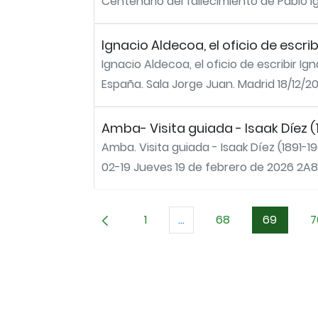
Centenario del fallecimiento de Pablo Ig
Ignacio Aldecoa, el oficio de escrib
Ignacio Aldecoa, el oficio de escribir Ign
España. Sala Jorge Juan. Madrid 18/12/20
Amba- Visita guiada - Isaak Díez (
Amba. Visita guiada - Isaak Díez (1891-1
02-19 Jueves 19 de febrero de 2026 2A88
1
...
68
69
7
Página
Páginas intermedias Use 
Página
Página