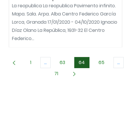
La reopublica La reopublica Pavimento infinito.
Mapa. Sala. Arpa. Alba Centro Federico García
Lorca, Granada 17/01/2020 - 04/10/2020 Ignacio
Díaz Olano La República, 1931-32 El Centro
Federico...
1
...
63
64
65
...
Página
Páginas intermedias Use TAB para des
Página
Página
Página
Págin
71
Página