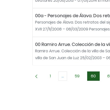
avatares 20/06/2013 - 07/01/2014 El mon
00a - Personajes de Álava. Dos retr
Personajes de Álava. Dos retratos del sig
XVII 27/11/2008 – 08/03/2009 Personajes 
00 Ramiro Arrue. Colección de la vi
Ramiro Arrue. Colección de la villa de S
villa de San Juan de Luz 25/02/2003 – 0
1
...
59
60
6
Página
Páginas intermedias Use 
Página
Página