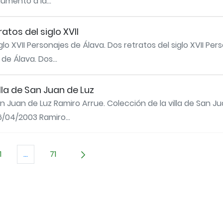
umento a la...
atos del siglo XVII
lo XVII Personajes de Álava. Dos retratos del siglo XVII Per
de Álava. Dos...
lla de San Juan de Luz
an Juan de Luz Ramiro Arrue. Colección de la villa de San J
6/04/2003 Ramiro...
1
...
71
TAB para desplazarse.
Página
Páginas intermedias Use TAB para desplazarse.
Página