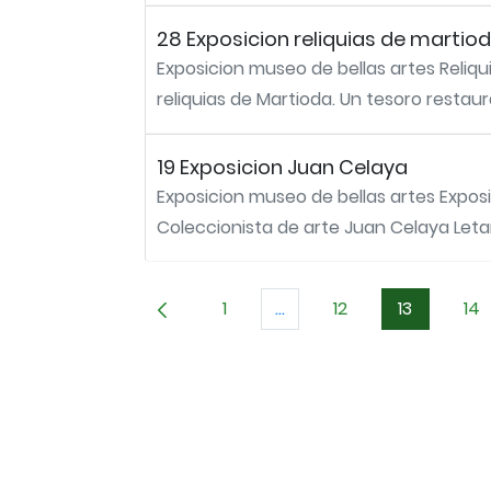
28 Exposicion reliquias de martio
Exposicion museo de bellas artes Reliqu
reliquias de Martioda. Un tesoro restaura
19 Exposicion Juan Celaya
Exposicion museo de bellas artes Exposi
Coleccionista de arte Juan Celaya Letam
1
...
12
13
14
Página
Páginas intermedias Use 
Página
Página
Pá