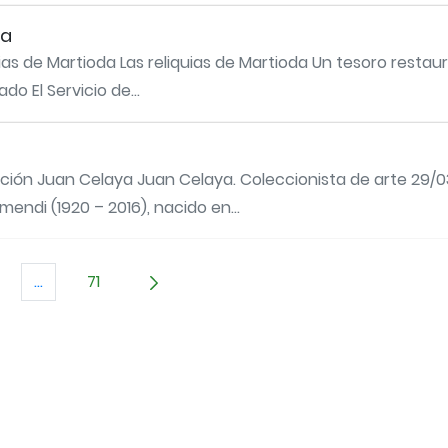
da
ias de Martioda Las reliquias de Martioda Un tesoro resta
do El Servicio de...
ción Juan Celaya Juan Celaya. Coleccionista de arte 29/03
endi (1920 – 2016), nacido en...
...
71
TAB para desplazarse.
gina
Páginas intermedias Use TAB para desplazarse.
Página