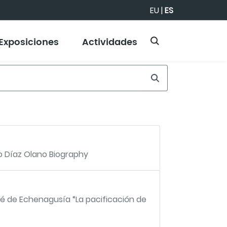
EU
|
ES
Exposiciones
Actividades
io Díaz Olano Biography
sé de Echenagusía “La pacificación de