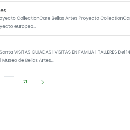
tes
royecto CollectionCare Bellas Artes Proyecto CollectionC
oyecto europeo...
 VISITAS GUIADAS | VISITAS EN FAMILIA | TALLERES Del 14 
 Museo de Bellas Artes...
...
71
TAB para desplazarse.
gina
Páginas intermedias Use TAB para desplazarse.
Página