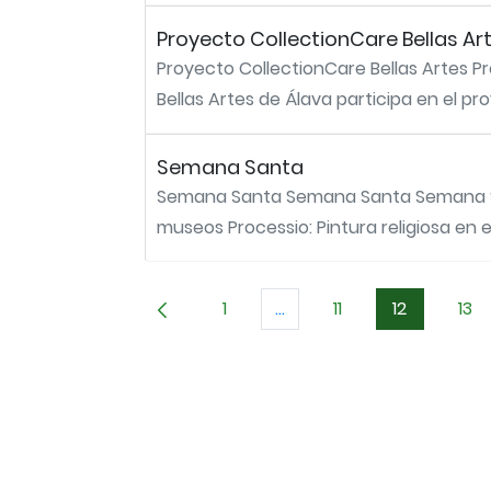
Proyecto CollectionCare Bellas Ar
Proyecto CollectionCare Bellas Artes P
Bellas Artes de Álava participa en el pr
Semana Santa
Semana Santa Semana Santa Semana Santa
museos Processio: Pintura religiosa en el
1
...
11
12
13
Página
Páginas intermedias Use 
Página
Página
Pá