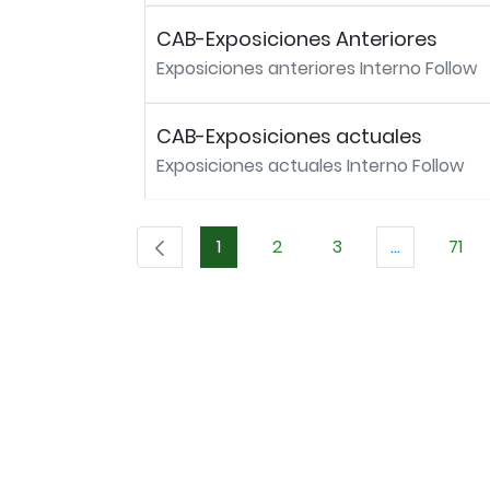
CAB-Exposiciones Anteriores
Exposiciones anteriores Interno Follow
CAB-Exposiciones actuales
Exposiciones actuales Interno Follow
1
2
3
...
71
Página
Página
Página
Páginas in
Pág