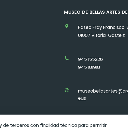
MUSEO DE BELLAS ARTES 
Paseo Fray Francisco, 
01007 Vitoria-Gasteiz
945 155226
945 181918
museobellasartes@ar
eus
y de terceros con finalidad técnica para permitir