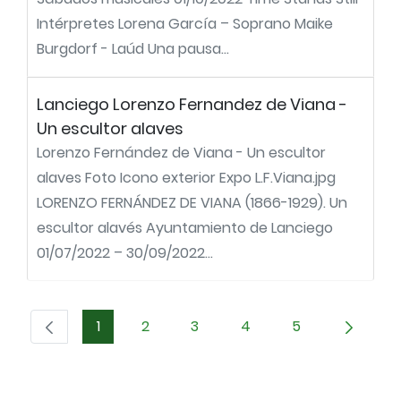
Intérpretes Lorena García – Soprano Maike
Burgdorf - Laúd Una pausa...
Lanciego Lorenzo Fernandez de Viana -
Un escultor alaves
Lorenzo Fernández de Viana - Un escultor
alaves Foto Icono exterior Expo L.F.Viana.jpg
LORENZO FERNÁNDEZ DE VIANA (1866-1929). Un
escultor alavés Ayuntamiento de Lanciego
01/07/2022 – 30/09/2022...
1
2
3
4
5
Página
Página
Página
Página
Página