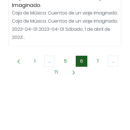
Imaginado.
Caja de Música. Cuentos de un viaje Imaginado.
Caja de Música. Cuentos de un viaje Imaginado.
2023-04-01 2023-04-01 Sábado, 1 de abril de
2023...
1
...
5
6
7
...
Página
Páginas intermedias Use TAB para d
Página
Página
Página
Páginas
71
Página