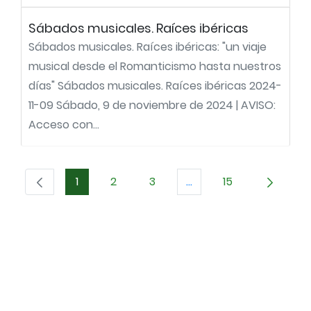
Sábados musicales. Raíces ibéricas
Sábados musicales. Raíces ibéricas: "un viaje
musical desde el Romanticismo hasta nuestros
días" Sábados musicales. Raíces ibéricas 2024-
11-09 Sábado, 9 de noviembre de 2024 | AVISO:
Acceso con...
1
2
3
...
15
Página
Página
Página
Páginas intermedias U
Página