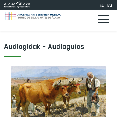
Saltar al contenido principal
EU
|
ES
Audiogidak - Audioguías