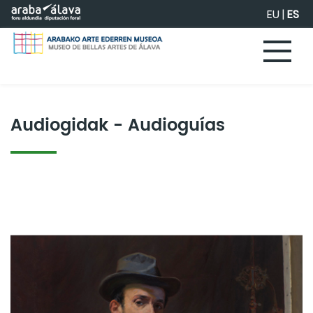
Saltar al contenido principal
EU
|
ES
Audiogidak - Audioguías