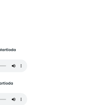
Martioda
artioda