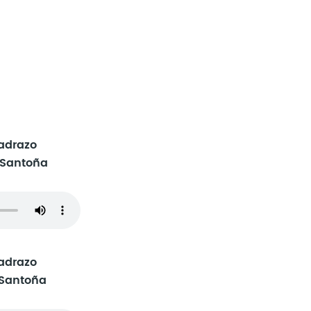
adrazo
 Santoña
adrazo
 Santoña