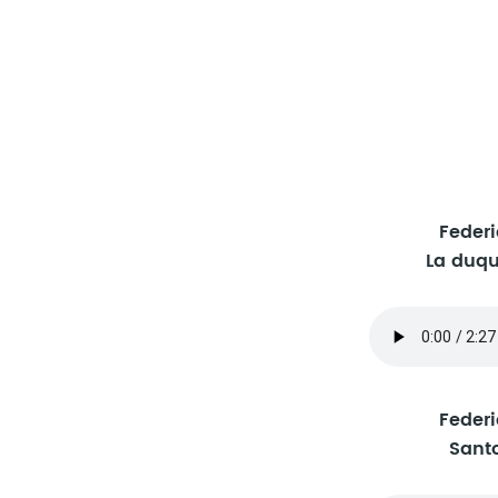
Feder
La duq
Feder
Sant