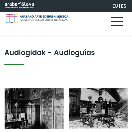
Saltar al contenido principal
EU
|
ES
Audiogidak - Audioguías