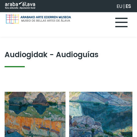
Saltar al contenido principal
EU
|
ES
Audiogidak - Audioguías