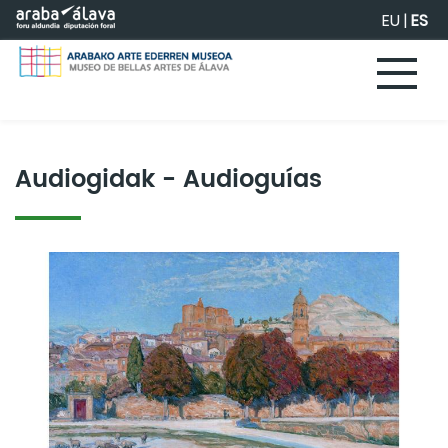
Saltar al contenido principal
EU
|
ES
Audiogidak - Audioguías