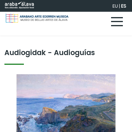
Saltar al contenido principal
EU
|
ES
Audiogidak - Audioguías