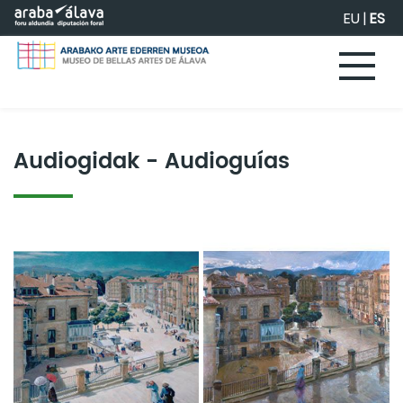
Saltar al contenido principal
EU
|
ES
Audiogidak - Audioguías