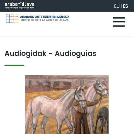
Saltar al contenido principal
EU
|
ES
Audiogidak - Audioguías