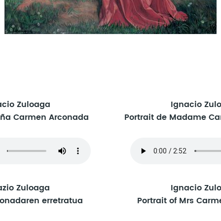
acio Zuloaga
Ignacio Zul
doña Carmen Arconada
Portrait de Madame C
azio Zuloaga
Ignacio Zul
onadaren erretratua
Portrait of Mrs Car