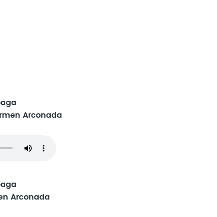
oaga
armen Arconada
oaga
men Arconada