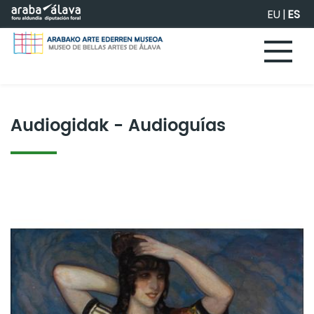
Saltar al contenido principal
EU
|
ES
Audiogidak - Audioguías