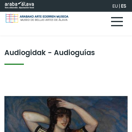
Saltar al contenido principal
EU
|
ES
Audiogidak - Audioguías