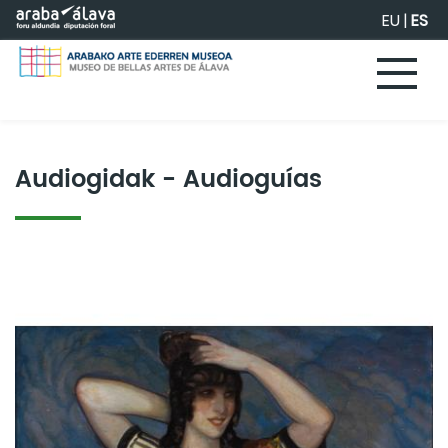
Saltar al contenido principal
EU
|
ES
Audiogidak - Audioguías