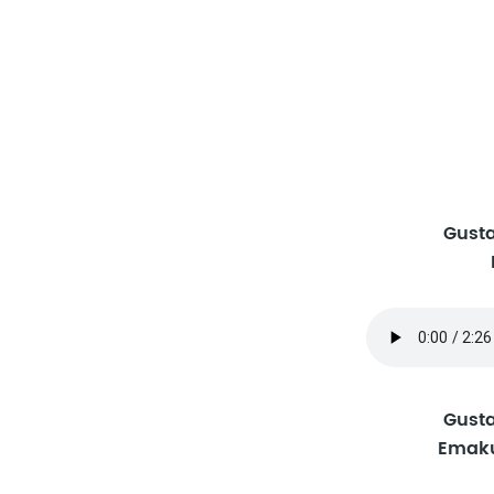
Gust
Gust
Emaku