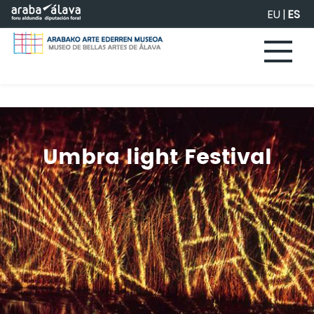
Saltar al contenido principal
EU
|
ES
Umbra light Festival