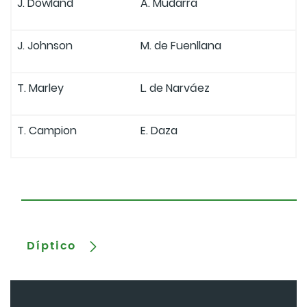
J. Dowland
A. Mudarra
J. Johnson
M. de Fuenllana
T. Marley
L. de Narváez
T. Campion
E. Daza
Díptico