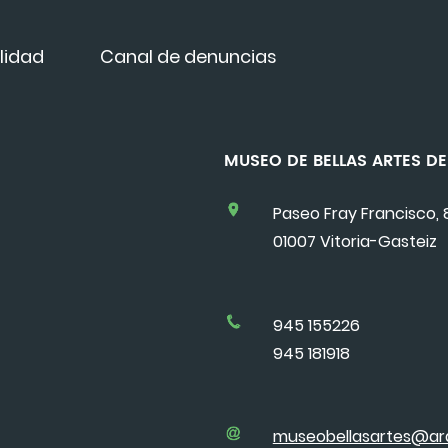
lidad
Canal de denuncias
MUSEO DE BELLAS ARTES 
Paseo Fray Francisco, 
01007 Vitoria-Gasteiz
945 155226
945 181918
museobellasartes@ar