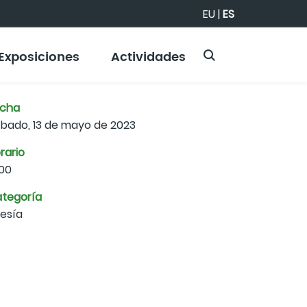
EU
|
ES
Exposiciones
Actividades
echa
bado, 13 de mayo de 2023
rario
:00
tegoría
esía