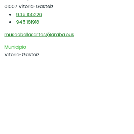
01007 Vitoria-Gasteiz
945 155226
945 181918
museobellasartes@araba.eus
Municipio
Vitoria-Gasteiz