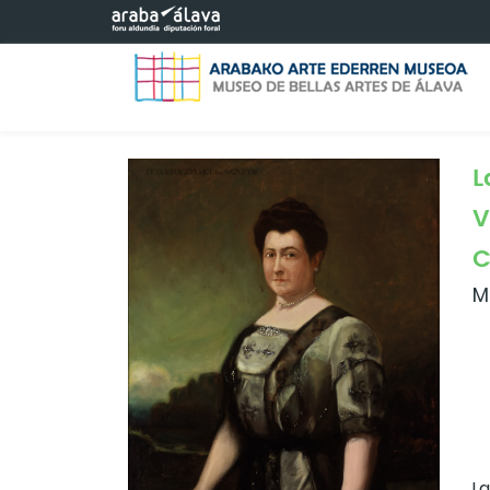
Saltar al contenido principal
L
V
C
M
L