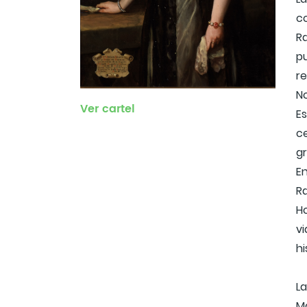
c
Ra
p
re
No
Ver cartel
Es
c
gr
E
R
Ho
vi
hi
La
Ma