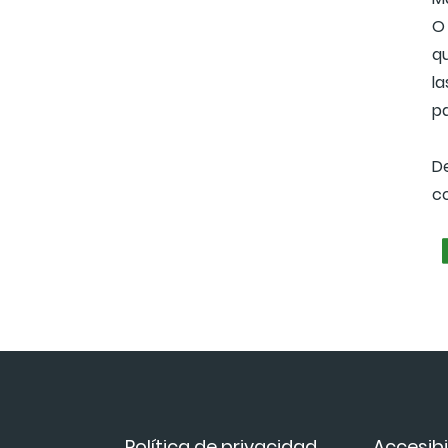
O
q
l
pa
D
co
Política de privacidad
Accesibi