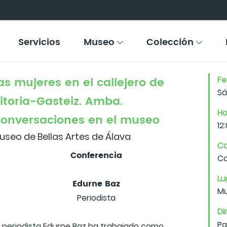
Servicios
Museo
Colección
as mujeres en el callejero de
F
Sá
itoria-Gasteiz. Amba.
Ho
onversaciones en el museo
12
useo de Bellas Artes de Álava
Ca
Conferencia
Co
Lu
Edurne Baz
Mu
Periodista
Di
Pa
a periodista Edurne Baz ha trabajado como