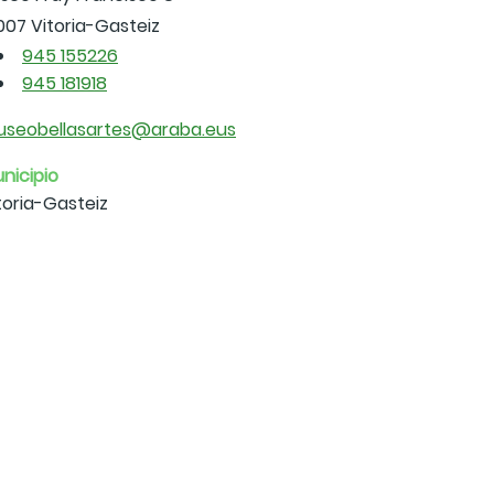
007 Vitoria-Gasteiz
945 155226
945 181918
seobellasartes@araba.eus
nicipio
toria-Gasteiz