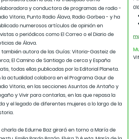
01
olaboradora y conductora de programas de radio -
dio Vitoria, Punto Radio Álava, Radio Gorbea - y ha
ublicado numerosos artículos de opinión en
vistas o periódicos como El Correo o el Diario de
mu
ticias de Álava.
Mu
 también autora de las Guías: Vitoria-Gasteiz de
Vi
erca, El Camino de Santiago de cerca y España
atis, todas ellas publicadas por la Editorial Planeta.
n la actualidad colabora en el Programa Gaur de
adio Vitoria, en las secciones Asuntos de Antaño y
gaño y Vivir para contarlas, en las que repasa la
da y el legado de diferentes mujeres a lo largo de la
storia.
 charla de Edurne Baz girará en torno a María de
eztu, Emilia Pardo Bazán, Elvira Zulueta, María de la