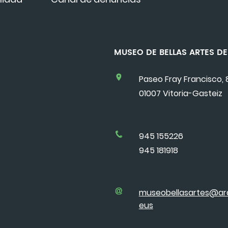
MUSEO DE BELLAS ARTES 
Paseo Fray Francisco, 
01007 Vitoria-Gasteiz
945 155226
945 181918
museobellasartes@ar
eus