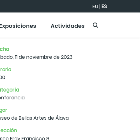
EU
|
ES
Exposiciones
Actividades
echa
bado, 11 de noviembre de 2023
rario
:00
tegoría
nferencia
gar
seo de Bellas Artes de Álava
rección
seo Fray Francisco 8