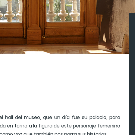
el hall del museo, que un día fue su palacio, para
ada en torno a la figura de este personaje femenino
o como voz que también nos narra sus historias.