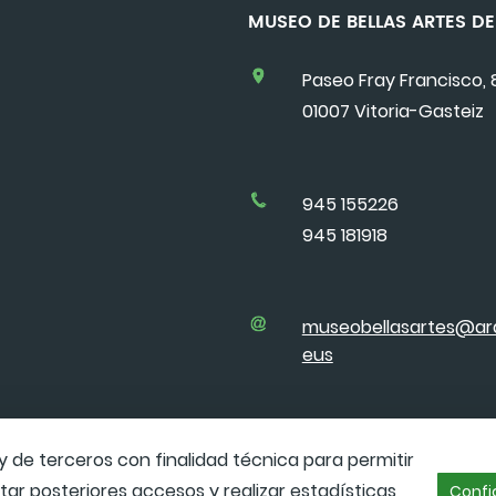
MUSEO DE BELLAS ARTES 
Paseo Fray Francisco, 
01007 Vitoria-Gasteiz
945 155226
945 181918
museobellasartes@ar
eus
y de terceros con finalidad técnica para permitir
itar posteriores accesos y realizar estadísticas
Confi