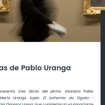
ras de Pablo Uranga
esenta tres obras del pintor vitoriano Pablo
aría Uranga Azpiri.
El bohemio de Elgeta -
del General Liniers
, que completan la ya importante